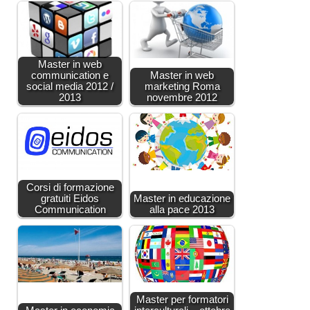
Master in web
communication e
Master in web
social media 2012 /
marketing Roma
2013
novembre 2012
Corsi di formazione
gratuiti Eidos
Master in educazione
Communication
alla pace 2013
Master per formatori