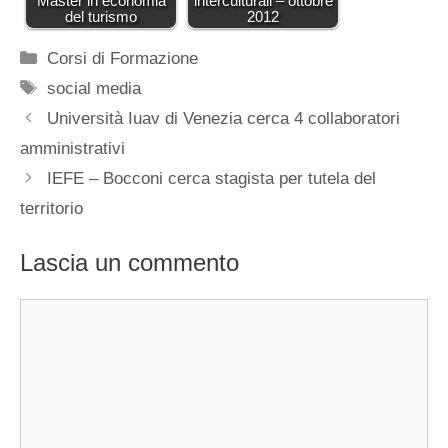
Master in economia
interculturali – ottobre
del turismo
2012
Categorie
Corsi di Formazione
Tag
social media
Università Iuav di Venezia cerca 4 collaboratori
amministrativi
IEFE – Bocconi cerca stagista per tutela del
territorio
Lascia un commento
Commento