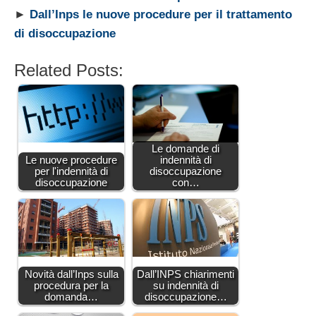
►
Dall’Inps le nuove procedure per il trattamento
di disoccupazione
Related Posts:
Le domande di
Le nuove procedure
indennità di
per l'indennità di
disoccupazione
disoccupazione
con…
Novità dall’Inps sulla
Dall’INPS chiarimenti
procedura per la
su indennità di
domanda…
disoccupazione…