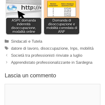
ASPI: domanda
Domanda di
indennità
disoccupazione e
disoccupazione,
mobilità corredata di
modalità online
ANF
Categorie
Sindacati e Tutela
Tag
datore di lavoro
,
disoccupazione
,
Inps
,
mobilità
Società tra professionisti rinviate a luglio
Apprendistato professionalizzante in Sardegna
Lascia un commento
Commento