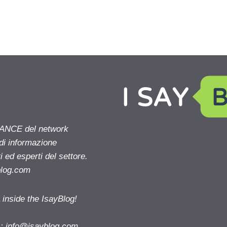
NANCE del network
 di informazione
 ed esperti del settore.
blog.com
nside the IsayBlog!
s:
info@isayblog.com