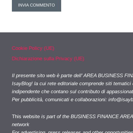
Cookie Policy (UE)
Dichiarazione sulla Privacy (UE)
Il presente sito web è parte dell' AREA BUSINESS FI
IsayBlog! la cui rete editoriale comprende siti tematici
indipendente che contano sul contributo di appassionati
Per pubblicità, comunicati e collaborazioni:
info@isay
This website
is part of the BUSINESS FINANCE AREA i
network
For advertising, press releases and other opportunitie