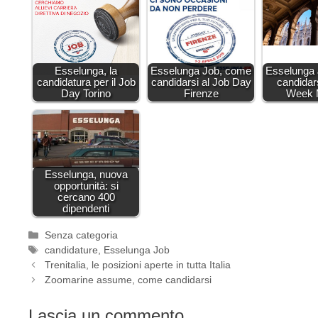
Esselunga, la
Esselunga Job, come
Esselunga
candidatura per il Job
candidarsi al Job Day
candidar
Day Torino
Firenze
Week 
Esselunga, nuova
opportunità: si
cercano 400
dipendenti
Categorie
Senza categoria
Tag
candidature
,
Esselunga Job
Trenitalia, le posizioni aperte in tutta Italia
Zoomarine assume, come candidarsi
Lascia un commento