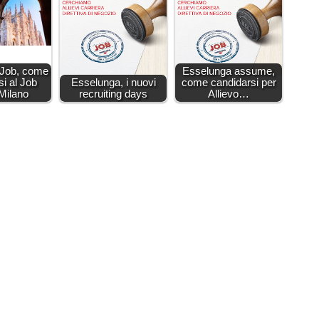
 Job, come
Esselunga assume,
si al Job
Esselunga, i nuovi
come candidarsi per
Milano
recruiting days
Allievo…