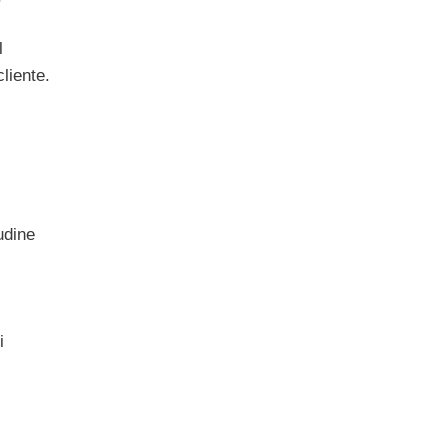
l
cliente.
udine
i