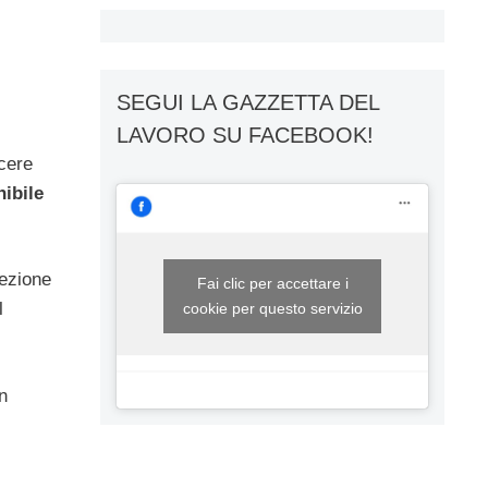
SEGUI LA GAZZETTA DEL
LAVORO SU FACEBOOK!
scere
nibile
lezione
Fai clic per accettare i
l
cookie per questo servizio
n
.