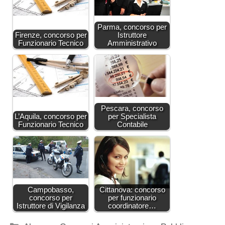
Parma, concorso per
Firenze, concorso per
Istruttore
Funzionario Tecnico
Amministrativo
Pescara, concorso
L’Aquila, concorso per
per Specialista
Funzionario Tecnico
Contabile
Campobasso,
Cittanova: concorso
concorso per
per funzionario
Istruttore di Vigilanza
coordinatore…