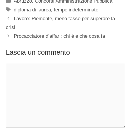
Categorie
Abruzzo
,
Concorsi Amministrazione Pubblica
Tag
diploma di laurea
,
tempo indeterminato
Lavoro: Piemonte, meno tasse per superare la
crisi
Procacciatore d’affari: chi è e che cosa fa
Lascia un commento
Commento