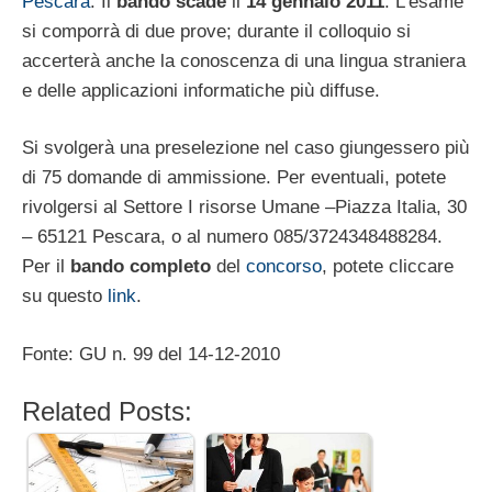
Pescara
. Il
bando scade
il
14 gennaio 2011
. L’esame
si comporrà di due prove; durante il colloquio si
accerterà anche la conoscenza di una lingua straniera
e delle applicazioni informatiche più diffuse.
Si svolgerà una preselezione nel caso giungessero più
di 75 domande di ammissione. Per eventuali, potete
rivolgersi al Settore I risorse Umane –Piazza Italia, 30
– 65121 Pescara, o al numero 085/3724348488284.
Per il
bando completo
del
concorso
, potete cliccare
su questo
link
.
Fonte: GU n. 99 del 14-12-2010
Related Posts: