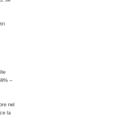
tri
lle
,69% –
ore nel
ce la