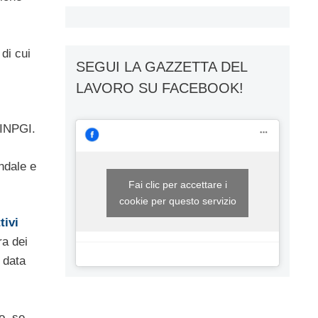
di cui
SEGUI LA GAZZETTA DEL
LAVORO SU FACEBOOK!
’INPGI.
endale e
Fai clic per accettare i
cookie per questo servizio
tivi
ra dei
 data
o, se