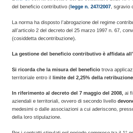
del beneficio contributivo (
legge n. 247/2007
, sgravio 
La norma ha disposto l’abrogazione del regime contributi
all’articolo 2 del decreto del 25 marzo 1997 n. 67, con
(cosiddetta decontribuzione).
La gestione del beneficio contributivo è affidata all
Si ricorda che la misura del beneficio
trova applicaz
territoriale entro il
limite del 2,25% della retribuzio
In riferimento al decreto del 7 maggio del 2008,
ai f
aziendali e territoriali, ovvero di secondo livello
devono
medesimi o dalle associazioni a cui aderiscono, presso 
della loro stipulazione.
Per i contratti stipulati nel periodo compreso tra il 1° 