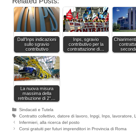
Related Posts:
Dall’Inps indicazioni
Inps, sgravio
Chiarimenti
sullo sgravio
contributivo per la
contratt
contributivo
contrattazione di…
secondo
La nuova misura
massima della
retribuzione di 2°…
Categorie
Sindacati e Tutela
Tag
Contratto collettivo
,
datore di lavoro
,
Inpgi
,
Inps
,
lavoratore
,
Infermieri, alla ricerca del posto
Corsi gratuiti per futuri imprenditori in Provincia di Roma