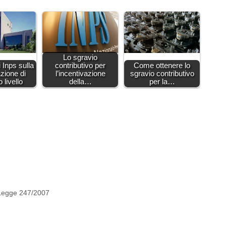
Lo sgravio
 Inps sulla
contributivo per
Come ottenere lo
azione di
l’incentivazione
sgravio contributivo
 livello
della…
per la…
Legge 247/2007