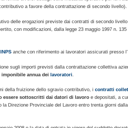
contributivo a favore della contrattazione di secondo livello).
vo delle erogazioni previste dai contratti di secondo livello 
vertito, con modificazioni, dalla legge 23 maggio 1997 n. 135
’
INPS
anche con riferimento ai lavoratori assicurati presso l
ione sugli importi previsti dalla contrattazione collettiva azi
ne imponibile annua dei
lavoratori
.
ini della fruizione dello sgravio contributivo, i
contratti collet
 essere sottoscritti dai datori di lavoro
e depositati, a cu
la Direzione Provinciale del Lavoro entro trenta giorni dalla
gennaio 2008 e la data di entrata in vigore del suddetto decret