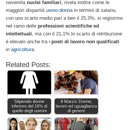
novemila
nuclei familiari
, rivela inoltre come le
maggiori disparità
uomo-donna
in termini di salario,
con uno scarto medio pari a ben il 25,3%, si registrino
nel ramo delle
professioni scientifiche ed
intellettuali
, ma con il 21,1% lo scarto di retribuzione
è elevato anche tra i
posti di lavoro non qualificati
in
agricoltura
.
Related Posts:
Stipendio donne
8 Marzo: Donne,
inferiore del 16% di
lavoro ed uguaglianza
quello degli uomini
di genere