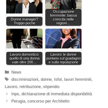
Occupazione
femminile: bassa
Donne manager?
crescita nelle
Troppo poche
regioni…
Lavoro domestico:
Lavoro: le donne
quello di una donna
puntano sul guadagno
vale oltre 200…
e sulla reputazione
Categorie
News
Tag
discriminazioni
,
donne
,
Isfol
,
lavori femminili
,
Lavoro
,
retribuzione
,
stipendio
Inps, dichiarazione di immediata disponibilità
Perugia, concorso per Architetto