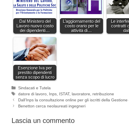
Dal Ministero del
L’aggiornamento del
Le interf
Lavoro nuovo costo
costo orario per le
contratti 
dei dipendenti…
attività di…
da
Esenzione Iva per
prestito dipendenti
senza scopo di lucro
Categorie
Sindacati e Tutela
Tag
datore di lavoro
,
Inps
,
ISTAT
,
lavoratore
,
retribuzione
Dall’Inps la consultazione online per gli iscritti della Gestion
Benetton cerca neolaureati ingegneri
Lascia un commento