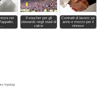
erenza nei
Il voucher per gli
Contratti di lavoro: un
d’appalto,
stewards negli stadi di
anno e mezzo per il
l…
calcio
rinnovo
e ex Inpdap