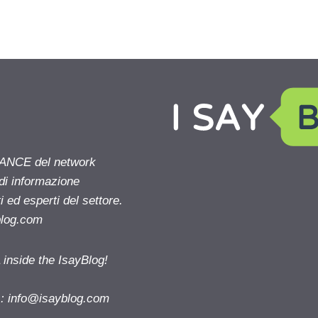
NANCE del network
 di informazione
 ed esperti del settore.
blog.com
nside the IsayBlog!
s:
info@isayblog.com