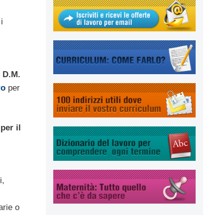
i
l D.M.
ro
per
per il
i,
arie o