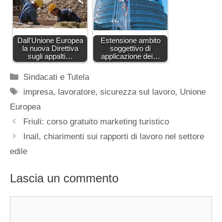
Dall'Unione Europea
Estensione ambito
la nuova Direttiva
soggettivo di
sugli appalti…
applicazione dei…
Categorie
Sindacati e Tutela
Tag
impresa
,
lavoratore
,
sicurezza sul lavoro
,
Unione
Europea
Friuli: corso gratuito marketing turistico
Inail, chiarimenti sui rapporti di lavoro nel settore
edile
Lascia un commento
Commento