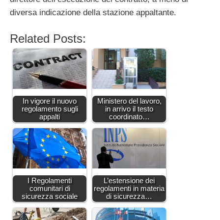
diversa indicazione della stazione appaltante.
Related Posts:
In vigore il nuovo
Ministero del lavoro,
regolamento sugli
in arrivo il testo
appalti
coordinato…
I Regolamenti
L’estensione dei
comunitari di
regolamenti in materia
sicurezza sociale
di sicurezza…