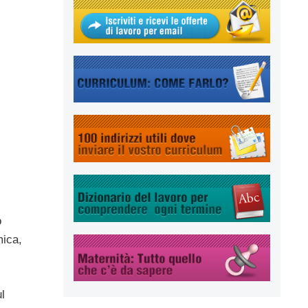
o
mica,
ul