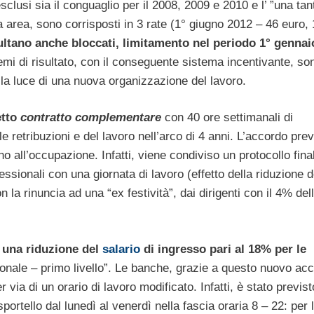
sclusi sia il conguaglio per il 2008, 2009 e 2010 e l’ ”una ta
rza area, sono corrisposti in 3 rate (1° giugno 2012 – 46 euro, 
ultano anche bloccati, limitamento nel periodo 1° gennai
mi di risultato, con il conseguente sistema incentivante, son
 alla luce di una nuova organizzazione del lavoro.
etto
contratto complementare
con 40 ore settimanali di
le retribuzioni e del lavoro nell’arco di 4 anni. L’accordo pre
no all’occupazione. Infatti, viene condiviso un protocollo fina
fessionali con una giornata di lavoro (effetto della riduzione d
n la rinuncia ad una “ex festività”, dai dirigenti con il 4% del
 una riduzione del
salario
di ingresso pari al 18% per le
ionale – primo livello”. Le banche, grazie a questo nuovo ac
er via di un orario di lavoro modificato. Infatti, è stato previs
portello dal lunedì al venerdì nella fascia oraria 8 – 22: per 