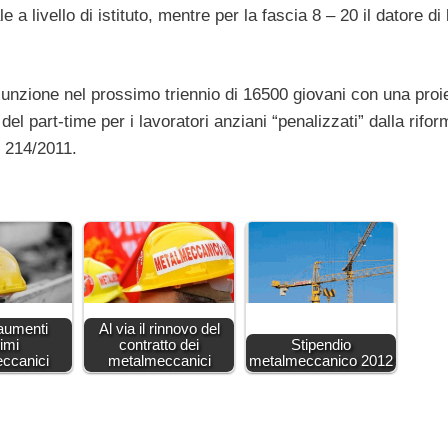
a livello di istituto, mentre per la fascia 8 – 20 il datore di
ssunzione nel prossimo triennio di 16500 giovani con una proi
del part-time per i lavoratori anziani “penalizzati” dalla rifor
. 214/2011.
 aumenti
Al via il rinnovo del
imi
contratto dei
Stipendio
ccanici
metalmeccanici
metalmeccanico 2012