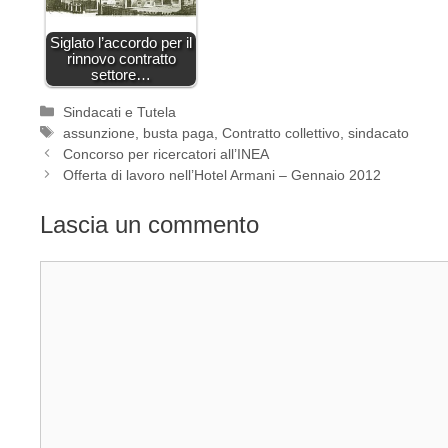
Siglato l’accordo per il
rinnovo contratto
settore…
Categorie
Sindacati e Tutela
Tag
assunzione
,
busta paga
,
Contratto collettivo
,
sindacato
Concorso per ricercatori all’INEA
Offerta di lavoro nell’Hotel Armani – Gennaio 2012
Lascia un commento
Commento