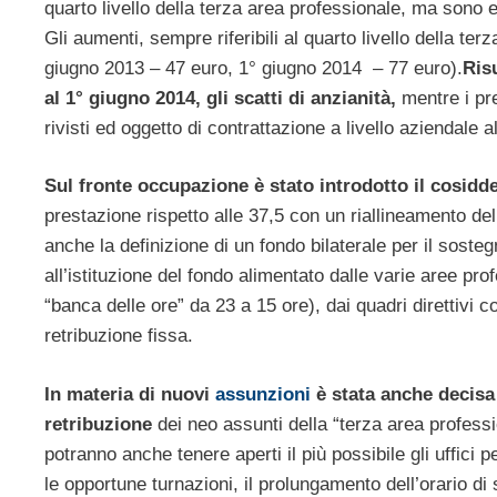
quarto livello della terza area professionale, ma sono e
Gli aumenti, sempre riferibili al quarto livello della te
giugno 2013 – 47 euro, 1° giugno 2014 – 77 euro).
Ris
al 1° giugno 2014, gli scatti di anzianità,
mentre i pre
rivisti ed oggetto di contrattazione a livello aziendale
Sul fronte occupazione è stato introdotto il cosidd
prestazione rispetto alle 37,5 con un riallineamento del
anche la definizione di un fondo bilaterale per il sosteg
all’istituzione del fondo alimentato dalle varie aree pro
“banca delle ore” da 23 a 15 ore), dai quadri direttivi co
retribuzione fissa.
In materia di nuovi
assunzioni
è stata anche decisa
retribuzione
dei neo assunti della “terza area profess
potranno anche tenere aperti il più possibile gli uffici p
le opportune turnazioni, il prolungamento dell’orario di s