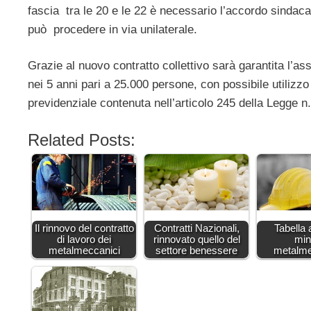
fascia tra le 20 e le 22 è necessario l’accordo sindacale 
può procedere in via unilaterale.
Grazie al nuovo contratto collettivo sarà garantita l’a
nei 5 anni pari a 25.000 persone, con possibile utilizzo 
previdenziale contenuta nell’articolo 245 della Legge n
Related Posts:
Il rinnovo del contratto
Contratti Nazionali,
Tabella
di lavoro dei
rinnovato quello del
min
metalmeccanici
settore benessere
metalme