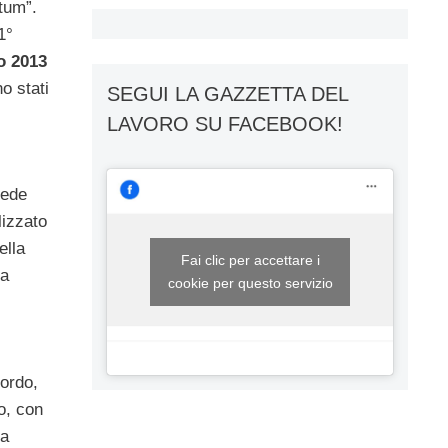
ntum”.
1°
o 2013
o stati
SEGUI LA GAZZETTA DEL
LAVORO SU FACEBOOK!
vede
lizzato
ella
Fai clic per accettare i
la
cookie per questo servizio
cordo,
to, con
la