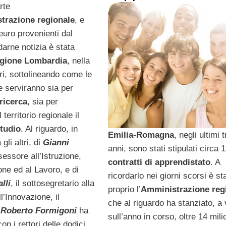
rte
trazione
regionale
, e
 euro provenienti dal
darne notizia è stata
gione Lombardia
, nella
eri, sottolineando come le
e serviranno sia per
ricerca
, sia per
 territorio regionale il
studio
. Al riguardo, in
Emilia-Romagna
, negli ultimi t
gli altri, di
Gianni
anni, sono stati stipulati circa 
sessore all’Istruzione,
contratti di apprendistato
. A
ne ed al Lavoro, e di
ricordarlo nei giorni scorsi è st
lli
, il sottosegretario alla
proprio l’
Amministrazione
reg
l’Innovazione, il
che al riguardo ha stanziato, a 
e
Roberto Formigoni
ha
sull’anno in corso, oltre 14 milio
on i rettori delle dodici