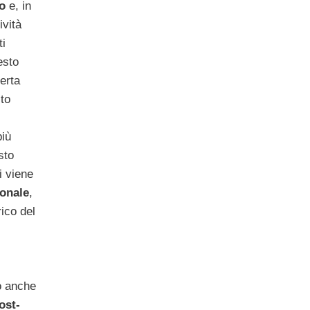
o
e, in
ività
ti
esto
erta
to
più
sto
i viene
ionale
,
ico del
o anche
ost-