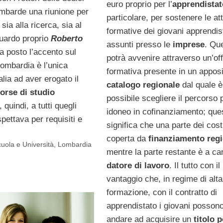
euro proprio per l’
apprendistat
ombarde una riunione per
particolare, per sostenere le att
sia alla ricerca, sia al
formative dei giovani apprendis
guardo proprio
Roberto
assunti presso le
imprese
. Qu
a posto l’accento sul
potrà avvenire attraverso un’off
Lombardia è l’unica
formativa presente in un apposi
alia ad aver erogato il
catalogo regionale
dal quale è
orse di studio
possibile scegliere il percorso 
 quindi, a tutti quegli
idoneo in cofinanziamento; que
spettava per requisiti e
significa che una parte dei cost
coperta da
finanziamento reg
uola e Università
,
Lombardia
mentre la parte restante è a car
datore di lavoro
. Il tutto con il
vantaggio che, in regime di alta
formazione, con il contratto di
apprendistato i giovani posson
andare ad acquisire un
titolo p