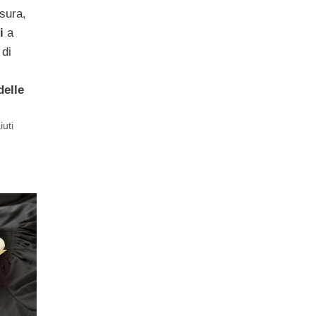
sura,
i
a
 di
delle
iuti