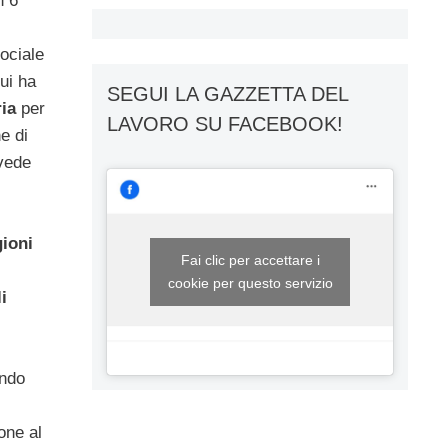
n 6
Sociale
cui ha
SEGUI LA GAZZETTA DEL
ia
per
LAVORO SU FACEBOOK!
e di
 vede
ioni
Fai clic per accettare i
cookie per questo servizio
i
ondo
one al