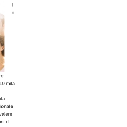
I
n
re
110 mila
ata
ionale
valere
ni di