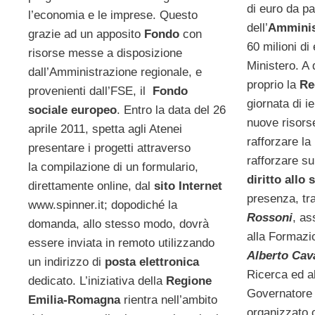
di euro da pa
l’economia e le imprese. Questo
dell’
Amminis
grazie ad un apposito
Fondo
con
60 milioni di
risorse messe a disposizione
Ministero. A 
dall’Amministrazione regionale, e
proprio la
Re
provenienti dall’FSE, il
Fondo
giornata di i
sociale europeo
. Entro la data del 26
nuove risors
aprile 2011, spetta agli Atenei
rafforzare la
presentare i progetti attraverso
rafforzare sul
la compilazione di un formulario,
diritto allo 
direttamente online, dal
sito Internet
presenza, tra 
www.spinner.it; dopodiché la
Rossoni
, as
domanda, allo stesso modo, dovrà
alla Formazio
essere inviata in remoto utilizzando
Alberto Cava
un indirizzo di
posta elettronica
Ricerca ed al
dedicato. L’iniziativa della
Regione
Governator
Emilia-Romagna
rientra nell’ambito
organizzato c