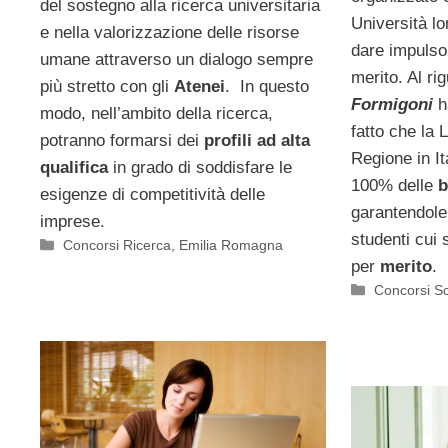
del sostegno alla ricerca universitaria
Università l
e nella valorizzazione delle risorse
dare impulso 
umane attraverso un dialogo sempre
merito. Al ri
più stretto con gli
Atenei
. In questo
Formigoni
h
modo, nell’ambito della ricerca,
fatto che la 
potranno formarsi dei
profili ad alta
Regione in It
qualifica
in grado di soddisfare le
100% delle
b
esigenze di competitività delle
garantendole,
imprese.
studenti cui 
Categorie
Concorsi Ricerca
,
Emilia Romagna
per
merito
.
Categorie
Concorsi Sc