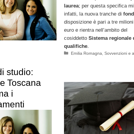
laurea
; per questa specifica mi
infatti, la nuova tranche di
fond
disposizione è pari a tre milioni
euro e rientra nell’ambito del
cosiddetto
Sistema regionale 
qualifiche
.
Categorie
Emilia Romagna
,
Sovvenzioni e a
i studio:
e Toscana
ma i
amenti