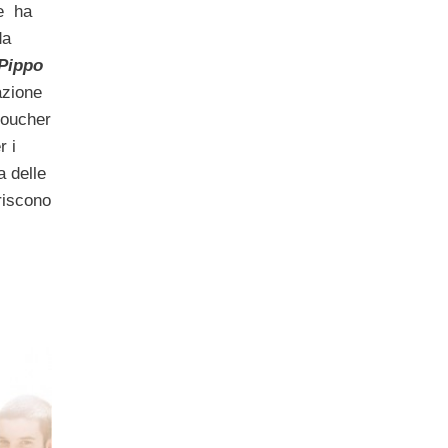
me ha
da
Pippo
azione
 voucher
r i
 delle
riscono
i