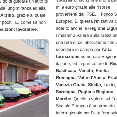
Voucher
di iscrizione fino a be
vido di guidare un’auto di
mila euro grazie alle risorse
lla lungimiranza ed alla
provenienti dall’FSE, il Fondo 
 Arzillo
, grazie al quale il
Europeo. E’ questa l’iniziativa 
r pochi. E, come se non
aderito anche la
Regione Ligur
sizioni lavorative.
i master a valere sulla creazion
una rete di collaborazione che
scendere in campo per l’
alta
formazione
numerose Regioni
italiane, ed in particolare le
Reg
Basilicata, Veneto, Emilia
Romagna, Valle d’Aosta, Friul
Venezia Giulia, Sicilia, Lazio,
Sardegna, Puglia e Regione
Marche
. Quello a valere sul F
Sociale Europeo è un progetto
interregionale per l’alta formazi