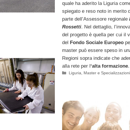
quale ha aderito la Liguria co
spiegato e reso noto in merito 
parte dell’Assessore regionale
Rossetti
. Nel dettaglio, l’innov
del progetto è quella per cui il
del
Fondo Sociale Europeo
pe
master può essere speso in una
Regioni sopra indicate che ade
alla rete per l
‘alta formazione
.
Categorie
Liguria
,
Master e Specializzazion