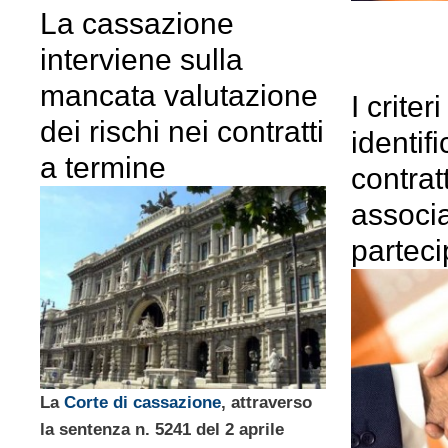
La cassazione
interviene sulla
mancata valutazione
I criter
dei rischi nei contratti
identif
a termine
contrat
associ
partec
La
Corte di cassazione
, attraverso
la sentenza n. 5241 del 2 aprile