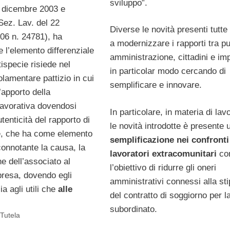
sviluppo”.
 dicembre 2003 e
ez. Lav. del 22
Diverse le novità presenti tutte 
6 n. 24781), ha
a modernizzare i rapporti tra p
 l’elemento differenziale
amministrazione, cittadini e im
tispecie risiede nel
in particolar modo cercando di
lamentare pattizio in cui
semplificare e innovare.
l’apporto della
lavorativa dovendosi
In particolare, in materia di lavo
utenticità del rapporto di
le novità introdotte è presente 
e, che ha come elemento
semplificazione nei confronti
connotante la causa, la
lavoratori extracomunitari
co
e dell’associato al
l’obiettivo di ridurre gli oneri
presa, dovendo egli
amministrativi connessi alla sti
ia agli utili che
alle
del contratto di soggiorno per l
subordinato.
 Tutela