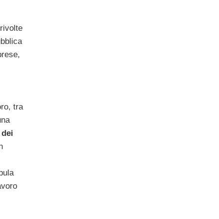
rivolte
ubblica
prese,
ro, tra
una
 dei
n
pula
avoro