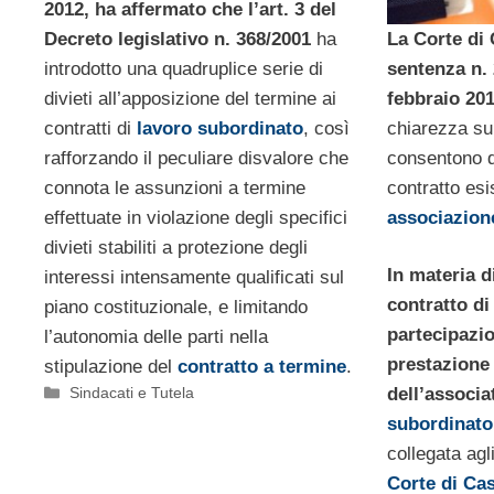
2012, ha affermato che l’art. 3 del
La Corte di
Decreto legislativo n. 368/2001
ha
sentenza n. 
introdotto una quadruplice serie di
febbraio 20
divieti all’apposizione del termine ai
chiarezza sui 
contratti di
lavoro subordinato
, così
consentono d
rafforzando il peculiare disvalore che
contratto es
connota le assunzioni a termine
associazion
effettuate in violazione degli specifici
divieti stabiliti a protezione degli
In materia d
interessi intensamente qualificati sul
contratto di
piano costituzionale, e limitando
partecipazi
l’autonomia delle parti nella
prestazione 
stipulazione del
contratto a termine
.
Categorie
Sindacati e Tutela
dell’associa
subordinato
collegata agli
Corte di Ca