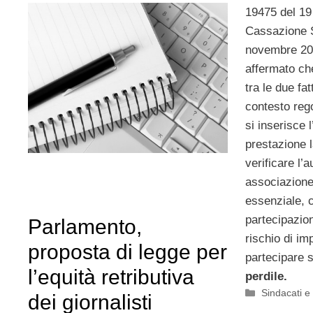
19475 del 19
Cassazione S
novembre 200
affermato che
tra le due fat
contesto rego
si inserisce 
prestazione 
verificare l’a
associazion
essenziale, 
partecipazion
Parlamento,
rischio di im
proposta di legge per
partecipare s
l’equità retributiva
perdile.
Categorie
Sindacati e
dei giornalisti