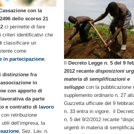
 Cassazione con la
2496 dello scorso 21
12
ci permette di fare
criteri identificativi che
i classificare un
istente come
e in partecipazione
.
Il
Decreto Legge n. 5 del 9 fe
2012 recante
disposizioni urg
i distinzione fra
materia di semplificazioni e
 associazione in
sviluppo
con la pubblicazione 
one con apporto di
supplemento ordinario n. 27 all
lavorativa da parte
Gazzetta ufficiale del 9 febbra
to e contratto di
lavoro
n. 33 entra in vigore. il Decre
con retribuzione
n. 5 del 9/2/2012 recante “dispo
 utili dell’impresa, la
urgenti in materia di semplifica
ssazione
, Sez. Lav. n.