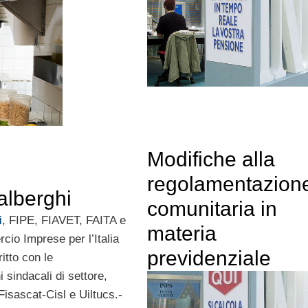
Modifiche alla
regolamentazion
alberghi
comunitaria in
i
, FIPE, FIAVET, FAITA e
materia
io Imprese per l’Italia
previdenziale
itto con le
 sindacali di settore,
Fisascat-Cisl e Uiltucs.-