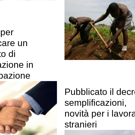
i per
icare un
to di
azione in
ipazione
Pubblicato il decr
semplificazioni,
novità per i lavora
stranieri