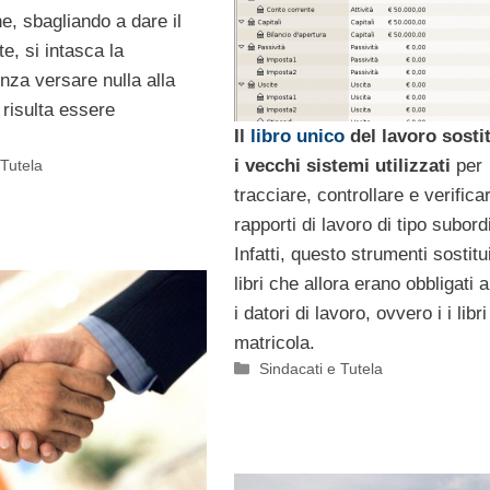
e, sbagliando a dare il
te, si intasca la
nza versare nulla alla
 risulta essere
Il
libro unico
del lavoro sosti
i vecchi sistemi utilizzati
per
 Tutela
tracciare, controllare e verificar
rapporti di lavoro di tipo subord
Infatti, questo strumenti sostitu
libri che allora erano obbligati 
i datori di lavoro, ovvero i i libr
matricola.
Categorie
Sindacati e Tutela