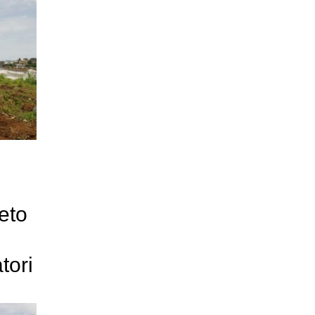
eto
tori