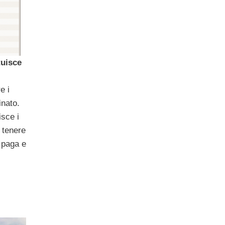
tuisce
e i
inato.
isce i
a tenere
i paga e