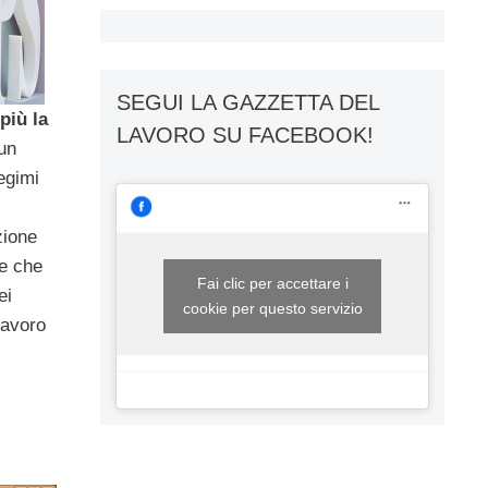
SEGUI LA GAZZETTA DEL
più la
LAVORO SU FACEBOOK!
un
egimi
zione
ne che
Fai clic per accettare i
ei
cookie per questo servizio
lavoro