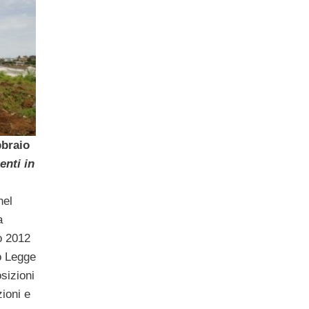
bbraio
enti in
nel
a
io 2012
to Legge
sizioni
zioni e