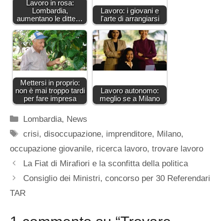
Lavoro in rosa:
Lombardia,
Lavoro: i giovani e
aumentano le ditte…
l'arte di arrangiarsi
Mettersi in proprio:
non è mai troppo tardi
Lavoro autonomo:
per fare impresa
meglio se a Milano
Categorie
Lombardia
,
News
Tag
crisi
,
disoccupazione
,
imprenditore
,
Milano
,
occupazione giovanile
,
ricerca lavoro
,
trovare lavoro
La Fiat di Mirafiori e la sconfitta della politica
Consiglio dei Ministri, concorso per 30 Referendari
TAR