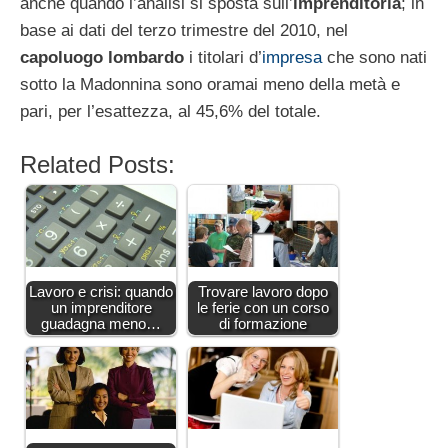
anche quando l’analisi si sposta sull’
imprenditoria
; in
base ai dati del terzo trimestre del 2010, nel
capoluogo lombardo
i titolari d’
impresa
che sono nati
sotto la Madonnina sono oramai meno della metà e
pari, per l’esattezza, al 45,6% del totale.
Related Posts:
Lavoro e crisi: quando
Trovare lavoro dopo
un imprenditore
le ferie con un corso
guadagna meno…
di formazione