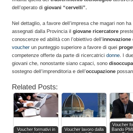
dell’operato di
giovani “cervelli”.
Nel dettaglio, a favore dell’impresa che magari non ha 
assegnati dalla Provincia il
giovane ricercatore
preste
conoscenze ed abilità con l’obiettivo dell’
innovazione 
voucher
un punteggio superiore a favore di quei
proget
competenze offerte da parte di ricercatrici
donne
. I du
giovani che, nonostante siano capaci, sono
disoccupa
sostegno dell’imprenditoria e dell’
occupazione
possano
Related Posts:
Voucher f
Voucher formativi in
Voucher lavoro dalla
Bando PMI