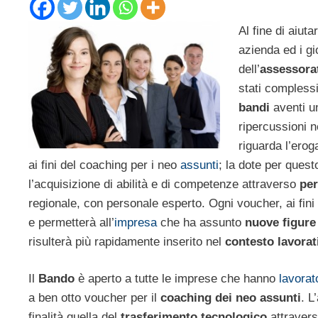
Al fine di aiuta
azienda ed i gi
dell’
assessorat
stati complessi
bandi
aventi un
ripercussioni 
riguarda l’erog
ai fini del coaching per i neo
assunti
; la dote per ques
l’acquisizione di abilità e di competenze attraverso
per
regionale, con personale esperto. Ogni voucher, ai fini 
e permetterà all’
impresa
che ha assunto
nuove figure
risulterà più rapidamente inserito nel
contesto lavorat
Il
Bando
è aperto a tutte le imprese che hanno
lavorat
a ben otto voucher per il
coaching dei neo assunti
. L
finalità quella del
trasferimento tecnologico
attravers