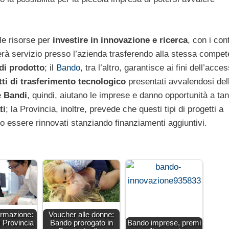
le risorse per
investire in innovazione e ricerca
, con i cont
rà servizio presso l’azienda trasferendo alla stessa compet
di prodotto
; il
Bando
, tra l’altro, garantisce ai fini dell’acce
ti di trasferimento tecnologico
presentati avvalendosi del
e
Bandi
, quindi, aiutano le imprese e danno opportunità a tan
ti
; la Provincia, inoltre, prevede che questi tipi di progetti a
 essere rinnovati stanziando finanziamenti aggiuntivi.
ormazione:
Voucher alle donne:
 Provincia
Bando prorogato in
Bando imprese, premi