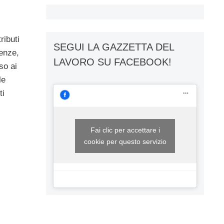
ributi
SEGUI LA GAZZETTA DEL
enze,
LAVORO SU FACEBOOK!
sso ai
le
ti
Fai clic per accettare i
cookie per questo servizio