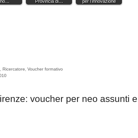
ano…
Provincia di…
per l'innovazione
e
,
Ricercatore
,
Voucher formativo
2010
irenze: voucher per neo assunti e