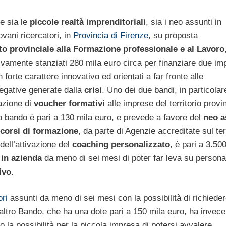
re sia le
piccole realtà imprenditoriali
, sia i neo assunti in
ovani ricercatori, in
Provincia di Firenze
, su proposta
o provinciale alla Formazione professionale e al Lavoro
vamente stanziati 280 mila euro circa per finanziare due imp
 forte carattere innovativo ed orientati a far fronte alle
negative generate dalla
crisi
. Uno dei due bandi, in particolar
azione di
voucher formativi
alle imprese del territorio provi
to bando è pari a 130 mila euro, e prevede a favore del
neo a
corsi di formazione
, da parte di Agenzie accreditate sul ter
dell’attivazione del
coaching personalizzato
, è pari a 3.50
 in azienda
da meno di sei mesi di poter far leva su persona
ivo
.
ori
assunti da meno di sei mesi con la possibilità di richieder
’altro Bando, che ha una dote pari a 150 mila euro, ha inve
o la possibilità per la piccola impresa di potersi avvalere