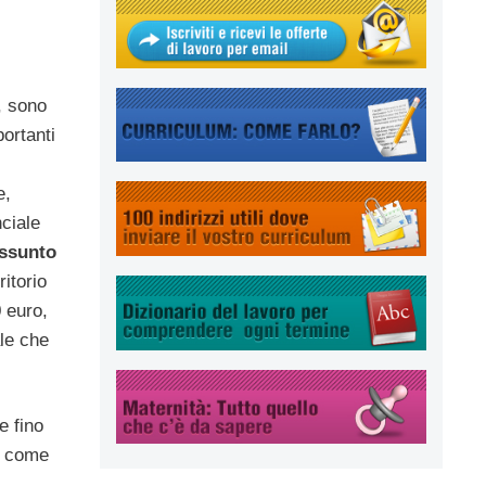
, sono
ortanti
e,
nciale
ssunto
ritorio
0 euro,
le che
e fino
ce come