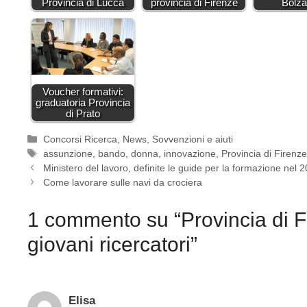
Provincia di Lucca
provincia di Firenze
Bolz
Voucher formativi:
graduatoria Provincia
di Prato
Categorie
Concorsi Ricerca
,
News
,
Sovvenzioni e aiuti
Tag
assunzione
,
bando
,
donna
,
innovazione
,
Provincia di Firenz
Ministero del lavoro, definite le guide per la formazione nel 
Come lavorare sulle navi da crociera
1 commento su “Provincia di F
giovani ricercatori”
Elisa