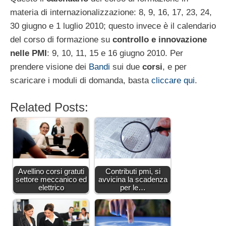
materia di internazionalizzazione: 8, 9, 16, 17, 23, 24,
30 giugno e 1 luglio 2010; questo invece è il calendario
del corso di formazione su
controllo e innovazione
nelle PMI
: 9, 10, 11, 15 e 16 giugno 2010. Per
prendere visione dei
Bandi
sui due
corsi
, e per
scaricare i moduli di domanda, basta
cliccare qui
.
Related Posts:
Avellino corsi gratuti
Contributi pmi, si
settore meccanico ed
avvicina la scadenza
elettrico
per le…