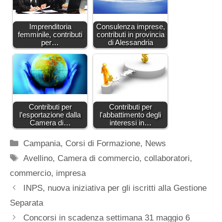
Imprenditoria
Consulenza imprese,
femminile, contributi
contributi in provincia
per…
di Alessandria
Contributi per
Contributi per
l’esportazione dalla
l'abbattimento degli
Camera di…
interessi in…
Categorie
Campania
,
Corsi di Formazione
,
News
Tag
Avellino
,
Camera di commercio
,
collaboratori
,
commercio
,
impresa
INPS, nuova iniziativa per gli iscritti alla Gestione
Separata
Concorsi in scadenza settimana 31 maggio 6