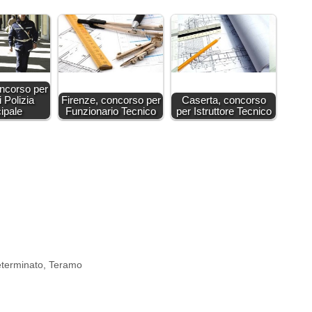
ncorso per
i Polizia
Firenze, concorso per
Caserta, concorso
ipale
Funzionario Tecnico
per Istruttore Tecnico
eterminato
,
Teramo
ù