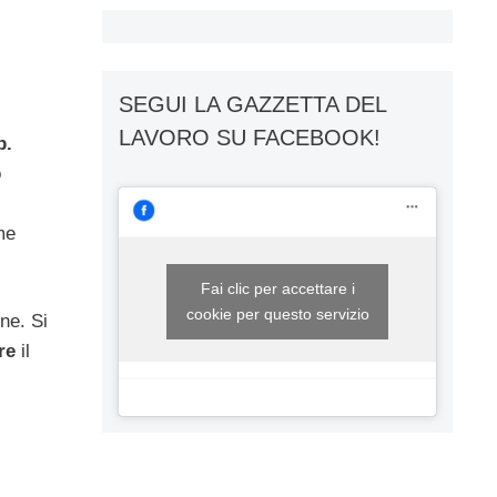
SEGUI LA GAZZETTA DEL
LAVORO SU FACEBOOK!
p.
o
me
Fai clic per accettare i
cookie per questo servizio
ne. Si
re
il