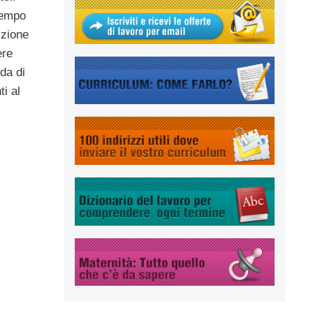
tempo
izione
ere
da di
i al