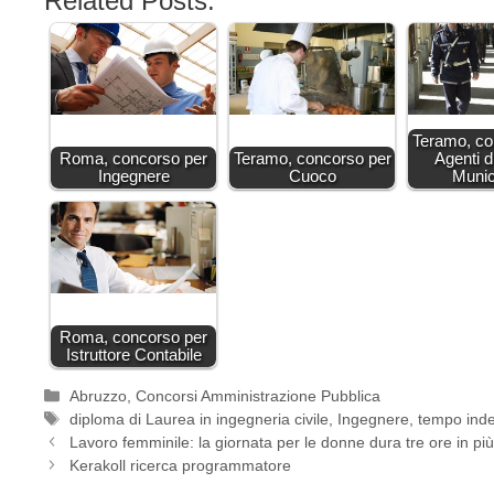
Related Posts:
Teramo, co
Roma, concorso per
Teramo, concorso per
Agenti d
Ingegnere
Cuoco
Munic
Roma, concorso per
Istruttore Contabile
Categorie
Abruzzo
,
Concorsi Amministrazione Pubblica
Tag
diploma di Laurea in ingegneria civile
,
Ingegnere
,
tempo ind
Lavoro femminile: la giornata per le donne dura tre ore in pi
Kerakoll ricerca programmatore