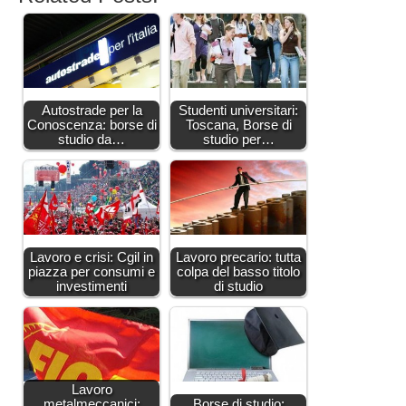
Autostrade per la
Studenti universitari:
Conoscenza: borse di
Toscana, Borse di
studio da…
studio per…
Lavoro e crisi: Cgil in
Lavoro precario: tutta
piazza per consumi e
colpa del basso titolo
investimenti
di studio
Lavoro
metalmeccanici:
Borse di studio: