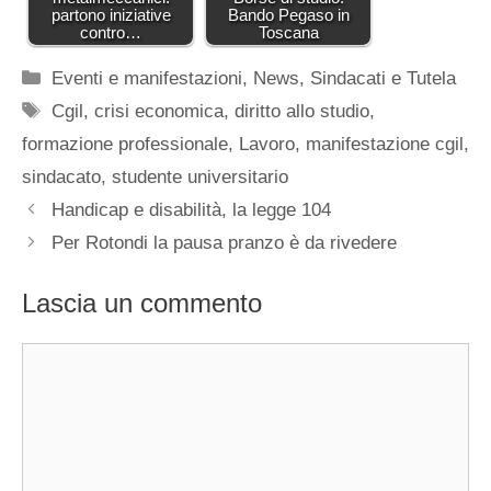
partono iniziative
Bando Pegaso in
contro…
Toscana
Categorie
Eventi e manifestazioni
,
News
,
Sindacati e Tutela
Tag
Cgil
,
crisi economica
,
diritto allo studio
,
formazione professionale
,
Lavoro
,
manifestazione cgil
,
sindacato
,
studente universitario
Handicap e disabilità, la legge 104
Per Rotondi la pausa pranzo è da rivedere
Lascia un commento
Commento