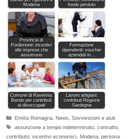
Modena
fondo perduto
Provincia di
Pordenone: incentivi
Formazione
alle imprese che
dipendenti: voucher
assumono
aziendali in…
Comune di Ravenna:
Lavoro artigiani:
Bando per contributi
contributi Regione
ai disoccupati
Sardegna
Categorie
Emilia Romagna
,
News
,
Sovvenzioni e aiuti
Tag
assunzione a tempo indeterminato
,
contratto
,
contributo
,
incentivi economici
,
Modena
,
persona