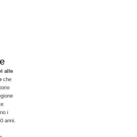
te
i alle
se
che
torio
egione
te
no i
0 anni.