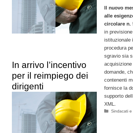
Il nuovo m
alle esigenz
circolare n.
in previsione 
istituzionale 
procedura per
sgravio sia 
In arrivo l’incentivo
acquisizione 
domande, che
per il reimpiego dei
contenenti m
dirigenti
fornisce la 
supporto del
XML.
Categorie
Sindacati e