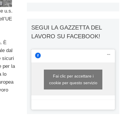
e u.s.
ell’UE
SEGUI LA GAZZETTA DEL
LAVORO SU FACEBOOK!
.
È
le dal
 sicuri
 per la
a lo
Fai clic per accettare i
europea
cookie per questo servizio
voro