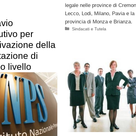
legale nelle province di Cremon
Lecco, Lodi, Milano, Pavia e la
avio
provincia di Monza e Brianza.
Categorie
Sindacati e Tutela
utivo per
tivazione della
tazione di
 livello