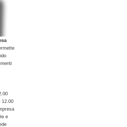
esa
ermette
ndo
imenti
2.00
e 12.00
Impresa
ole e
ede