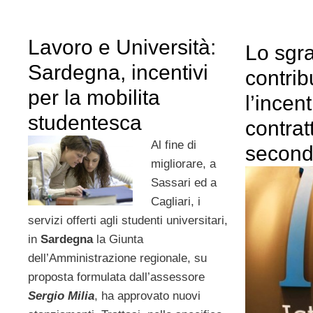
Lavoro e Università:
Lo sgr
Sardegna, incentivi
contrib
per la mobilita
l’incen
studentesca
contrat
Al fine di
secondo
migliorare, a
Sassari ed a
Cagliari, i
servizi offerti agli studenti universitari,
in
Sardegna
la Giunta
dell’Amministrazione regionale, su
proposta formulata dall’assessore
Sergio Milia
, ha approvato nuovi