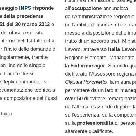
l’ultimissima misura di sostegn
essaggio
INPS
risponde
all’
occupazione
annunciata
e della precedente
dall’Amministrazione regionale
 51 del 30 marzo 2012
e
nell’ambito di risorse, che sar
del rilascio sul sito
messe a disposizione delle imp
internet dell’Istituto della
frutto di un accordo tra il Minis
 l’invio delle domande di
Lavoro, attraverso
Italia Lavor
singolarmente, tramite
Regione Piemonte, Managerital
on-line delle singole
la
Federmanager
. Secondo qu
 tramite flussi
dichiarato l’Assessore regional
olteplici domande, si
Claudia Porchietto
, la misura p
documentazione tecnica a
permettere da un lato ai
manag
la composizione dei flussi
over 50
di evitare l’emarginazi
dall’altro alle aziende di poter f
 Tutela
sull’esperienza, sulla compete
sulla
professionalità
di person
altamente qualificate.