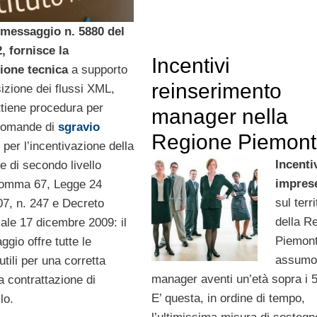
 messaggio n. 5880 del
, fornisce la
Incentivi
one tecnica
a supporto
reinserimento
izione dei flussi XML,
ttiene procedura per
manager nella
 domande di
sgravio
Regione Piemon
per l’incentivazione della
Incentiv
e di secondo livello
impre
 comma 67, Legge 24
sul terri
7, n. 247 e Decreto
della R
iale 17 dicembre 2009: il
Piemon
gio offre tutte le
assumo
utili per una corretta
manager aventi un’età sopra i 5
a contrattazione di
E’ questa, in ordine di tempo,
lo.