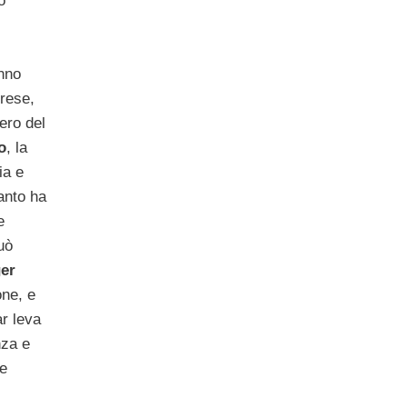
o
anno
rese,
tero del
o
, la
ia e
anto ha
e
uò
er
one, e
ar leva
nza e
e