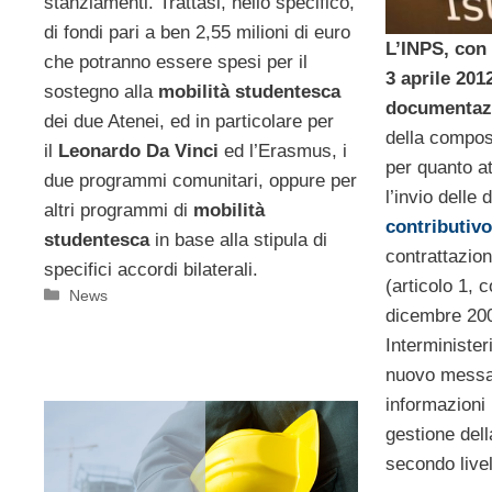
stanziamenti. Trattasi, nello specifico,
di fondi pari a ben 2,55 milioni di euro
L’INPS, con
che potranno essere spesi per il
3 aprile 2012
sostegno alla
mobilità studentesca
documentazi
dei due Atenei, ed in particolare per
della compos
il
Leonardo Da Vinci
ed l’Erasmus, i
per quanto a
due programmi comunitari, oppure per
l’invio delle
altri programmi di
mobilità
contributivo
studentesca
in base alla stipula di
contrattazion
specifici accordi bilaterali.
(articolo 1,
Categorie
News
dicembre 200
Interminister
nuovo messag
informazioni 
gestione dell
secondo livel