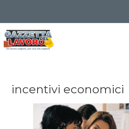
Vai
al
contenuto
incentivi economici