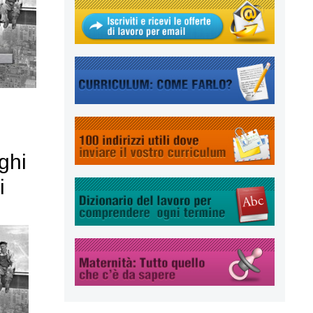
ghi
i