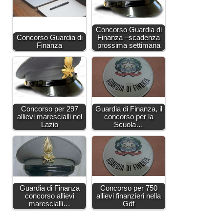
Concorso Guardia di
Concorso Guardia di
Finanza –scadenza
Finanza
prossima settimana
Concorso per 297
Guardia di Finanza, il
allievi marescialli nel
concorso per la
Lazio
Scuola…
Guardia di Finanza
Concorso per 750
concorso allievi
allievi finanzieri nella
marescialli…
Gdf