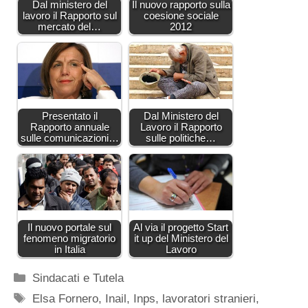
Dal ministero del
Il nuovo rapporto sulla
lavoro il Rapporto sul
coesione sociale
mercato del…
2012
Presentato il
Dal Ministero del
Rapporto annuale
Lavoro il Rapporto
sulle comunicazioni…
sulle politiche…
Il nuovo portale sul
Al via il progetto Start
fenomeno migratorio
it up del Ministero del
in Italia
Lavoro
Categorie
Sindacati e Tutela
Tag
Elsa Fornero
,
Inail
,
Inps
,
lavoratori stranieri
,