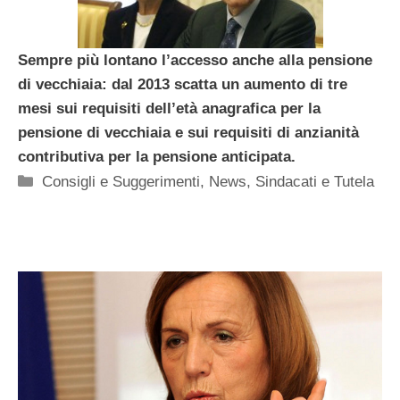
Sempre più lontano l’accesso anche alla pensione
di vecchiaia: dal 2013 scatta un aumento di tre
mesi sui requisiti dell’età anagrafica per la
pensione di vecchiaia e sui requisiti di anzianità
contributiva per la pensione anticipata.
Categorie
Consigli e Suggerimenti
,
News
,
Sindacati e Tutela