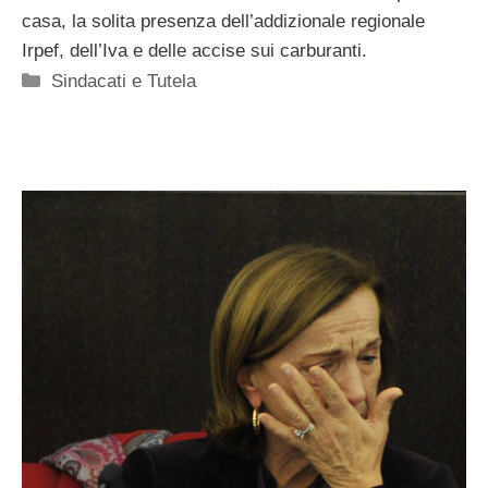
casa, la solita presenza dell’addizionale regionale
Irpef, dell’Iva e delle accise sui carburanti.
Categorie
Sindacati e Tutela