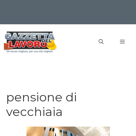
Vai
al
MEN
contenuto
pensione di
vecchiaia