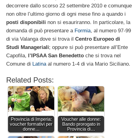
decorrere dallo scorso 22 settembre 2010 e comunque
non oltre l’ultimo giorno di ogni mese fino a quando i
posti disponibili
non si esauriranno. In particolare, la
domanda di può presentare a
Formia
, al numero 97-99
di via Valanga dove si trova il
Centro Europeo di
Studi Manageriali
; oppure si può presentare all’Ente
Capofila,
l’IPSAA San Benedetto
che si trova nel
Comune di
Latina
al numero 1-4 di via Mario Siciliano.
Related Posts:
Provincia di Imperia:
Voucher alle donne:
voucher formativi per
Bando prorogato in
donne…
Provincia di…